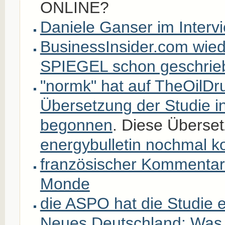
ONLINE?
Daniele Ganser im Interv
BusinessInsider.com wied
SPIEGEL schon geschrie
"normk" hat auf TheOilDr
Übersetzung der Studie i
begonnen
. Diese Überse
energybulletin nochmal k
französischer Kommentar
Monde
die ASPO hat die Studie e
Neues Deutschland: Was 