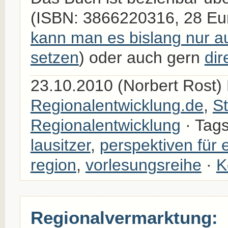
(ISBN: 3866220316, 28 Eu
kann man es bislang nur au
setzen
) oder auch gern
dir
23.10.2010 (Norbert Rost) 
Regionalentwicklung.de
,
St
Regionalentwicklung
· Tag
lausitzer
,
perspektiven für 
region
,
vorlesungsreihe
·
K
Regionalvermarktung: