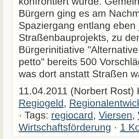
konfrontiert wurde. Gemei
Bürgern ging es am Nachm
Spaziergang entlang eben 
Straßenbauprojekts, zu dem
Bürgerinitiative "Alternative
petto" bereits 500 Vorschlä
was dort anstatt Straßen 
11.04.2011 (Norbert Rost) 
Regiogeld
,
Regionalentwic
· Tags:
regiocard
,
Viersen
,
Wirtschaftsförderung
·
1 K