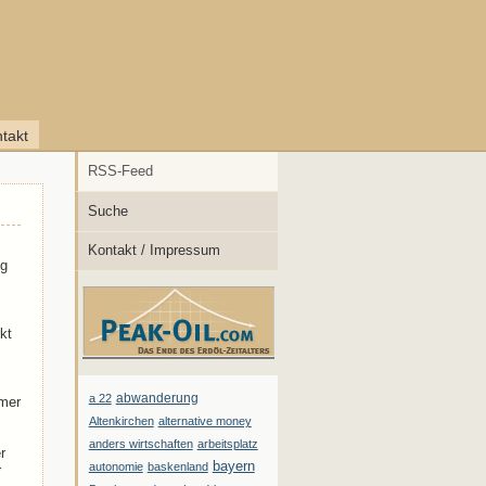
takt
RSS-Feed
Suche
Kontakt / Impressum
ng
kt
abwanderung
a 22
mmer
Altenkirchen
alternative money
anders wirtschaften
arbeitsplatz
r
bayern
autonomie
baskenland
r