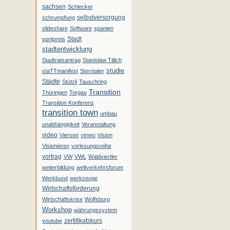
sachsen
Schlecker
selbstversorgung
schrumpfung
slideshare
Software
spanien
Stadt
spritpreis
stadtentwicklung
Stadtratsantrag
Stanislaw Tillich
studie
staTTmanifest
Sterntaler
Städte
Stützli
Tauschring
Transition
Thüringen
Torgau
Transition Konferenz
transition town
umbau
unabhängigkeit
Veranstaltung
video
Viersen
vimeo
Vision
Visionieren
vorlesungsreihe
vortrag
VW
VWL
Waldviertler
weiterbildung
weltverkehrsforum
Werkbund
werkzeuge
Wirtschaftsförderung
Wirtschaftskrise
Wolfsburg
Workshop
währungssystem
zertifikatskurs
youtube