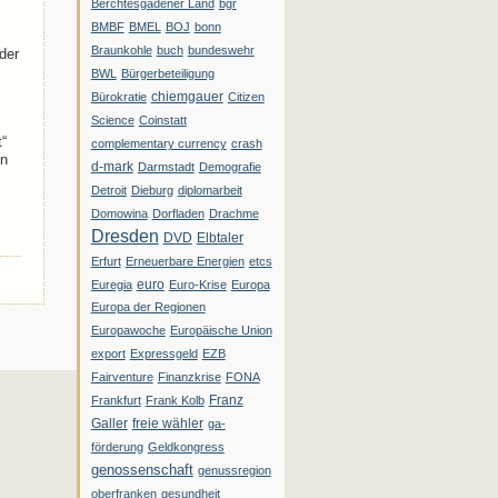
Berchtesgadener Land
bgr
BMBF
BMEL
BOJ
bonn
Braunkohle
buch
bundeswehr
der
BWL
Bürgerbeteiligung
chiemgauer
Bürokratie
Citizen
Science
Coinstatt
“
complementary currency
crash
en
d-mark
Darmstadt
Demografie
Detroit
Dieburg
diplomarbeit
Domowina
Dorfladen
Drachme
Dresden
DVD
Elbtaler
Erfurt
Erneuerbare Energien
etcs
euro
Euregia
Euro-Krise
Europa
Europa der Regionen
Europawoche
Europäische Union
export
Expressgeld
EZB
Fairventure
Finanzkrise
FONA
Franz
Frankfurt
Frank Kolb
Galler
freie wähler
ga-
förderung
Geldkongress
genossenschaft
genussregion
oberfranken
gesundheit