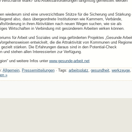
 verschärfte Markt- und Arbeitsanforderungen langfristig gemeistert werden
n wiederum sind eine unverzichtbare Stütze für die Sicherung und Stärkung 
eliegend also, dass übergeordnete Institutionen wie Kammern, Verbände,
tsförderung in ihren Aktivitäten nach neuen Wegen suchen, wie sie als
ltiges Wirtschaften in Verbindung mit gesünderem Arbeiten wirken können.
ums für Arbeit und Soziales und inqa geförderten Projektes „Gesunde Arbeit
 Vorgehensweisen entwickelt, die die Attraktivität von Kommunen und Region
 gezielt stärken. Die Erfahrungen daraus sind in den Potential-Check
n und stehen allen Interessierten zur Verfügung.
gion“ und weitere Infos unter
www.gesunde-arbeit.net
e:
Allgemein
,
Pressemitteilungen
· Tags:
arbeitsplatz
,
gesundheit
,
werkzeuge
,
en »