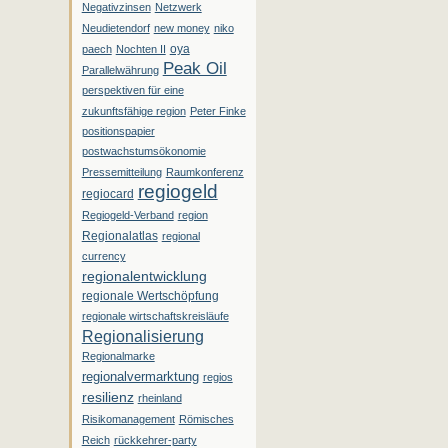
Negativzinsen
Netzwerk
Neudietendorf
new money
niko
oya
paech
Nochten II
Peak Oil
Parallelwährung
perspektiven für eine
zukunftsfähige region
Peter Finke
positionspapier
postwachstumsökonomie
Pressemitteilung
Raumkonferenz
regiogeld
regiocard
Regiogeld-Verband
region
Regionalatlas
regional
currency
regionalentwicklung
regionale Wertschöpfung
regionale wirtschaftskreisläufe
Regionalisierung
Regionalmarke
regionalvermarktung
regios
resilienz
rheinland
Risikomanagement
Römisches
Reich
rückkehrer-party