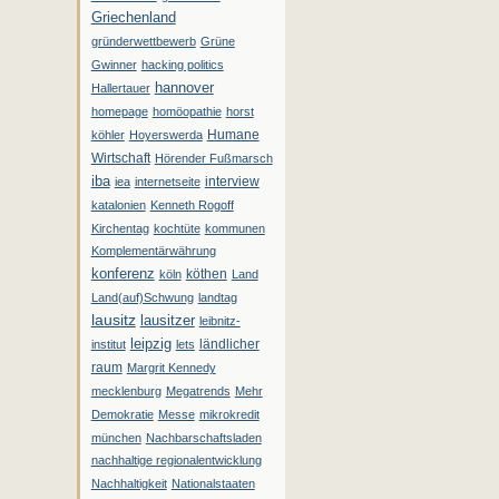
Griechenland
gründerwettbewerb
Grüne
Gwinner
hacking politics
hannover
Hallertauer
homepage
homöopathie
horst
Humane
köhler
Hoyerswerda
Wirtschaft
Hörender Fußmarsch
iba
interview
iea
internetseite
katalonien
Kenneth Rogoff
Kirchentag
kochtüte
kommunen
Komplementärwährung
konferenz
köthen
köln
Land
Land(auf)Schwung
landtag
lausitz
lausitzer
leibnitz-
leipzig
ländlicher
institut
lets
raum
Margrit Kennedy
mecklenburg
Megatrends
Mehr
Demokratie
Messe
mikrokredit
münchen
Nachbarschaftsladen
nachhaltige regionalentwicklung
Nachhaltigkeit
Nationalstaaten