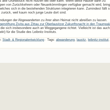
s alte Grundstück nicht nutzen will oder kann. Wenn diese Häuser dann zu
pen von Zurückkehrern oder Neuankömmlingen verfügbar gemacht wird, brin
 welches sich in die bestehenden Strukturen integrieren kann. Zumindest fällt 
zurück, weil kaum noch junge Leute dort sind.
Bindungen der Abgewanderten zu ihrer alten Heimat nicht abreißen zu lassen.
gerstiftung Zivita aus Zittau zur Oberlausitzer Zukunftsnacht in den Traumpal
, die sich insbesondere auch an Weggegangene richtet. Vielleicht ist das auch
kt) für die Studie des Leibnitz-Instituts.
e:
Stadt- & Regionalentwicklung
· Tags:
abwanderung
,
lausitz
,
leibnitz-institut
,