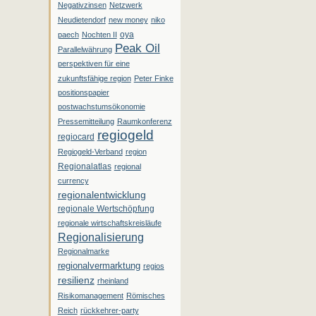
Negativzinsen
Netzwerk
Neudietendorf
new money
niko
oya
paech
Nochten II
Peak Oil
Parallelwährung
perspektiven für eine
zukunftsfähige region
Peter Finke
positionspapier
postwachstumsökonomie
Pressemitteilung
Raumkonferenz
regiogeld
regiocard
Regiogeld-Verband
region
Regionalatlas
regional
currency
regionalentwicklung
regionale Wertschöpfung
regionale wirtschaftskreisläufe
Regionalisierung
Regionalmarke
regionalvermarktung
regios
resilienz
rheinland
Risikomanagement
Römisches
Reich
rückkehrer-party