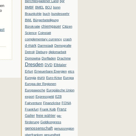
Berchtesgadener Land
bgr
gen
BMBF
BMEL
BOJ
bonn
so
Braunkohle
buch
bundeswehr
BWL
Bürgerbeteiligung
chiemgauer
Bürokratie
Citizen
ast
Science
Coinstatt
complementary currency
crash
d-mark
Darmstadt
Demografie
Detroit
Dieburg
diplomarbeit
Domowina
Dorfladen
Drachme
Dresden
DVD
Elbtaler
Erfurt
Erneuerbare Energien
etcs
euro
Euregia
Euro-Krise
Europa
Europa der Regionen
Europawoche
Europäische Union
export
Expressgeld
EZB
Fairventure
Finanzkrise
FONA
Franz
Frankfurt
Frank Kolb
Galler
freie wähler
ga-
förderung
Geldkongress
genossenschaft
genussregion
oberfranken
gesundheit