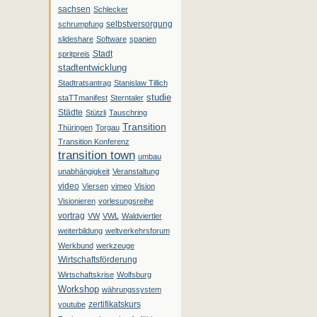
sachsen
Schlecker
selbstversorgung
schrumpfung
slideshare
Software
spanien
Stadt
spritpreis
stadtentwicklung
Stadtratsantrag
Stanislaw Tillich
studie
staTTmanifest
Sterntaler
Städte
Stützli
Tauschring
Transition
Thüringen
Torgau
Transition Konferenz
transition town
umbau
unabhängigkeit
Veranstaltung
video
Viersen
vimeo
Vision
Visionieren
vorlesungsreihe
vortrag
VW
VWL
Waldviertler
weiterbildung
weltverkehrsforum
Werkbund
werkzeuge
Wirtschaftsförderung
Wirtschaftskrise
Wolfsburg
Workshop
währungssystem
zertifikatskurs
youtube