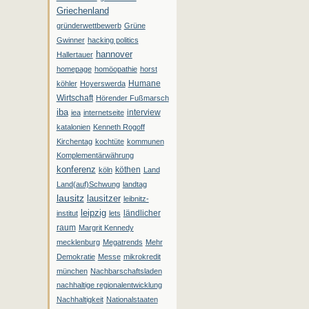
Griechenland
gründerwettbewerb
Grüne
Gwinner
hacking politics
hannover
Hallertauer
homepage
homöopathie
horst
Humane
köhler
Hoyerswerda
Wirtschaft
Hörender Fußmarsch
iba
interview
iea
internetseite
katalonien
Kenneth Rogoff
Kirchentag
kochtüte
kommunen
Komplementärwährung
konferenz
köthen
köln
Land
Land(auf)Schwung
landtag
lausitz
lausitzer
leibnitz-
leipzig
ländlicher
institut
lets
raum
Margrit Kennedy
mecklenburg
Megatrends
Mehr
Demokratie
Messe
mikrokredit
münchen
Nachbarschaftsladen
nachhaltige regionalentwicklung
Nachhaltigkeit
Nationalstaaten