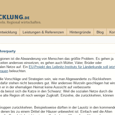
entwicklung
Leistungen & Referenzen
Hintergründe
Blog
Kon
rerparty
Regionen ist die Abwanderung von Menschen das größte Problem. Es gehen ja
gkeiten anderswo einsetzen, es gehen auch Mütter, Väter, Brüder oder
alen Netze auf. Ein
EU-Projekt des Leibnitz-Instituts für Länderkunde soll jetz
Frauen
beleuchten.
 die Vorschläge und Strategien sein, wie man Abgewanderte zu Rückkehrern
afür stehen nicht besonders gut. Wer anderswo Wurzeln geschlagen hat wir
 er in der ehemaligen Heimat keine Aussicht auf verbesserte
 da beisst sich die Katze in den Schwanz: Weil die sozialen Netze durch die
e alte Region oft noch weniger Zugkraft. Einzelne, die zurückkehren, können
ruppen zurückkehren. Beispielsweise dürften in der Lausitz in den kommend
denen bis zu einem Drittel der Häuser unbewohnt ist: Einfach weil die Alten