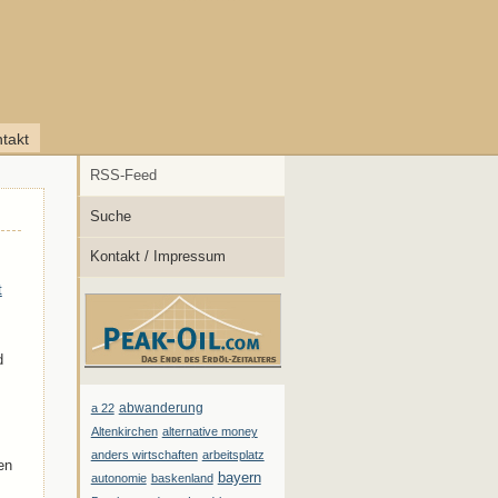
takt
RSS-Feed
Suche
Kontakt / Impressum
t
d
abwanderung
a 22
Altenkirchen
alternative money
anders wirtschaften
arbeitsplatz
en
bayern
autonomie
baskenland