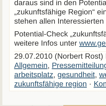
daraus sind in den Potenti
„zukunftsfähige Region“ ei
stehen allen Interessierten
Potential-Check „zukunftsf
weitere Infos unter
www.ges
29.07.2010 (Norbert Rost) 
Allgemein
,
Pressemitteilun
arbeitsplatz
,
gesundheit
,
w
zukunftsfähige region
·
Kom