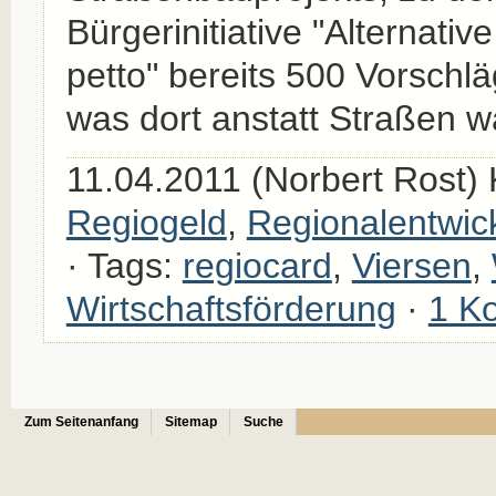
Bürgerinitiative "Alternative
petto" bereits 500 Vorschlä
was dort anstatt Straßen 
11.04.2011 (Norbert Rost) 
Regiogeld
,
Regionalentwic
· Tags:
regiocard
,
Viersen
,
Wirtschaftsförderung
·
1 K
Zum Seitenanfang
Sitemap
Suche