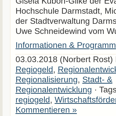
Gisela Kubon-Gilke der Ev
Hochschule Darmstadt, Mi
der Stadtverwaltung Darms
Uwe Schneidewind vom Wupp
Informationen & Programm
03.03.2018 (Norbert Rost) 
Regiogeld
,
Regionalentwic
Regionalisierung
,
Stadt- &
Regionalentwicklung
· Tag
regiogeld
,
Wirtschaftsförd
Kommentieren »