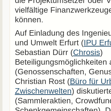
die Projektumsetzer oder V
vielfältige Finanzwerkzeug
können.
Auf Einladung des Ingenie
und Umwelt Erfurt (
IPU Erf
Sebastian Dürr (
Chrosis
)
Beteiligungsmöglichkeiten
(Genossenschaften, Genus
Christian Rost (
Büro für U
Zwischenwelten
) diskutie
(Sammleraktien, Crowdfund
Schenkgemeinschaften). D