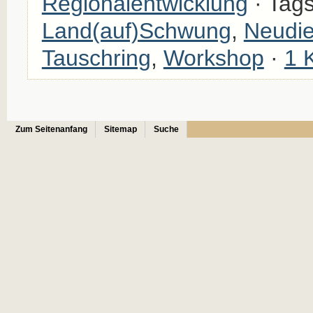
Regionalentwicklung
· Tag
Land(auf)Schwung
,
Neudie
Tauschring
,
Workshop
·
1 
Zum Seitenanfang
Sitemap
Suche