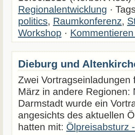
Regionalentwicklung
· Tag
politics
,
Raumkonferenz
,
S
Workshop
·
Kommentieren
Dieburg und Altenkirch
Zwei Vortragseinladungen 
März in andere Regionen: 
Darmstadt wurde ein Vortr
angesichts des aktuellen Ölp
hatten mit:
Ölpreisabsturz -