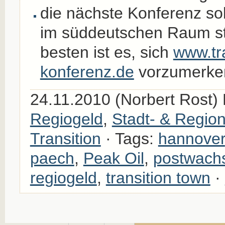
die nächste Konferenz s
im süddeutschen Raum st
besten ist es, sich
www.tra
konferenz.de
vorzumerke
24.11.2010 (Norbert Rost)
Regiogeld
,
Stadt- & Region
Transition
· Tags:
hannover
paech
,
Peak Oil
,
postwach
regiogeld
,
transition town
·