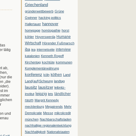
Griechenland
gründerwettbewerb
Grüne
Gwinner
hacking politics
hannover
Hallertauer
homepage
homöopathie
horst
Humane
köhler
Hoyerswerda
Wirtschaft
Hörender Fußmarsch
 das
iba
interview
r tätig
iea
internetseite
katalonien
Kenneth Rogoff
Kirchentag
kochtüte
kommunen
t ab,
Komplementärwährung
chen,
konferenz
köthen
köln
Land
(nur die
Land(auf)Schwung
landtag
en „die
ider).
lausitz
lausitzer
leibnitz-
st im
leipzig
ländlicher
institut
lets
 immer
öglichen
raum
Margrit Kennedy
r
mecklenburg
Megatrends
Mehr
Demokratie
Messe
mikrokredit
len und
genau
münchen
Nachbarschaftsladen
nachhaltige regionalentwicklung
Nachhaltigkeit
Nationalstaaten