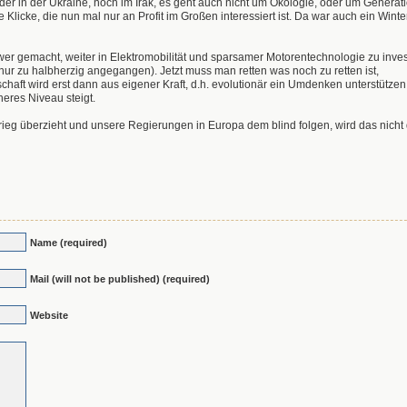
er in der Ukraine, noch im Irak, es geht auch nicht um Ökologie, oder um Generat
e Klicke, die nun mal nur an Profit im Großen interessiert ist. Da war auch ein Wint
 gemacht, weiter in Elektromobilität und sparsamer Motorentechnologie zu inves
ch nur zu halbherzig angegangen). Jetzt muss man retten was noch zu retten ist,
schaft wird erst dann aus eigener Kraft, d.h. evolutionär ein Umdenken unterstütze
heres Niveau steigt.
ieg überzieht und unsere Regierungen in Europa dem blind folgen, wird das nicht 
Name (required)
Mail (will not be published) (required)
Website