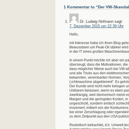
1 Kommentar to “Der VW-Skandal 
Dr. Ludwig Hofmann
sagt:
7. Dezember 2015 um 22:39 Uhr
Hallo,
mit Interesse habe ich Ihren Blog gele
Bewusstsein um Peak-Oil stärker wird u
in der IT eines großen Maschinenbaue
In einem Punkt möchte ich aber ein 
überzeugt, dass die Motivationen, die 
dass möglicher Weise auch bei VW al
und alle Tricks aus den elektronische
bekannten, vereinbarten Normen, Vorg
Lichtmaschine abgeklemmt“. Es gehört a
Der Kunde wird nicht mehr belogen un
Unklaren belassen, wenn es eben passt
zweitrangig, weil ökonomisch meist v
Margen und die geringsten Kosten, in 
ungeschickt, sondern einfach schlecht 
inszeniert, initiiert von der Konkur
bei einer Zerschlagung oder irgend
zu dem Zeitpunkt aus den USA publizi
Realistisch betrachtet, d.h. Umwelt-t