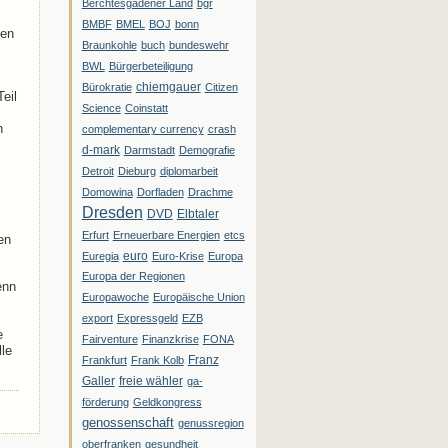
Berchtesgadener Land
bgr
BMBF
BMEL
BOJ
bonn
gen
Braunkohle
buch
bundeswehr
BWL
Bürgerbeteiligung
chiemgauer
Bürokratie
Citizen
eil
Science
Coinstatt
n
complementary currency
crash
d-mark
Darmstadt
Demografie
Detroit
Dieburg
diplomarbeit
Domowina
Dorfladen
Drachme
Dresden
DVD
Elbtaler
Erfurt
Erneuerbare Energien
etcs
en
euro
Euregia
Euro-Krise
Europa
Europa der Regionen
enn
Europawoche
Europäische Union
export
Expressgeld
EZB
e
Fairventure
Finanzkrise
FONA
lle
Franz
Frankfurt
Frank Kolb
Galler
freie wähler
ga-
förderung
Geldkongress
genossenschaft
genussregion
oberfranken
gesundheit