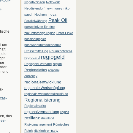
W-Golf-
Negativzinsen
Netzwerk
Neudietendorf
new money
niko
-
oya
paech
Nochten II
Peak Oil
Parallelwährung
perspektiven für eine
tische
zukunftsfähige region
Peter Finke
positionspapier
ht um
postwachstumsökonomie
haft
Pressemitteilung
Raumkonferenz
, die
regiogeld
regiocard
opf
mer
Regiogeld-Verband
region
nder
Regionalatlas
regional
n und
currency
regionalentwicklung
regionale Wertschöpfung
ak
regionale wirtschaftskreisläufe
exas-
Regionalisierung
Regionalmarke
regionalvermarktung
regios
en, das
resilienz
rheinland
hes-
Risikomanagement
Römisches
Reich
rückkehrer-party