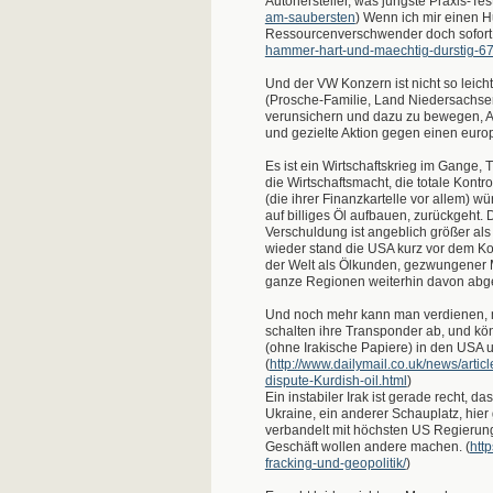
Autohersteller, was jüngste Praxis-Tes
am-saubersten
) Wenn ich mir einen 
Ressourcenverschwender doch sofort fe
hammer-hart-und-maechtig-durstig-6
Und der VW Konzern ist nicht so leicht 
(Prosche-Familie, Land Niedersachsen,
verunsichern und dazu zu bewegen, An
und gezielte Aktion gegen einen europ
Es ist ein Wirtschaftskrieg im Gange, 
die Wirtschaftsmacht, die totale Kont
(die ihrer Finanzkartelle vor allem) w
auf billiges Öl aufbauen, zurückgeht.
Verschuldung ist angeblich größer als
wieder stand die USA kurz vor dem Ko
der Welt als Ölkunden, gezwungener
ganze Regionen weiterhin davon abgeh
Und noch mehr kann man verdienen, mi
schalten ihre Transponder ab, und kö
(ohne Irakische Papiere) in den USA u
(
http://www.dailymail.co.uk/news/arti
dispute-Kurdish-oil.html
)
Ein instabiler Irak ist gerade recht, 
Ukraine, ein anderer Schauplatz, hie
verbandelt mit höchsten US Regierung
Geschäft wollen andere machen. (
htt
fracking-und-geopolitik/
)