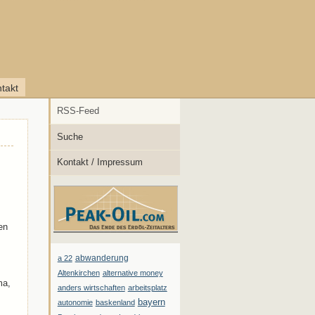
takt
RSS-Feed
Suche
Kontakt / Impressum
en
abwanderung
a 22
Altenkirchen
alternative money
ma,
anders wirtschaften
arbeitsplatz
bayern
autonomie
baskenland