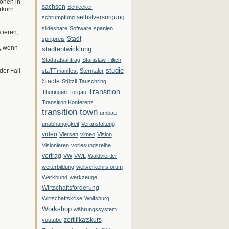
ionen in
sachsen
Schlecker
erkorn
selbstversorgung
schrumpfung
slideshare
Software
spanien
tieren,
Stadt
spritpreis
n, wenn
stadtentwicklung
Stadtratsantrag
Stanislaw Tillich
studie
der Fall
staTTmanifest
Sterntaler
Städte
Stützli
Tauschring
Transition
Thüringen
Torgau
Transition Konferenz
transition town
umbau
unabhängigkeit
Veranstaltung
video
Viersen
vimeo
Vision
Visionieren
vorlesungsreihe
vortrag
VW
VWL
Waldviertler
weiterbildung
weltverkehrsforum
Werkbund
werkzeuge
Wirtschaftsförderung
Wirtschaftskrise
Wolfsburg
Workshop
währungssystem
zertifikatskurs
youtube