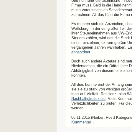
Und nun führt die technische Inno
Firma muss Geld in die Hand nehme
muss voraussichtlich Schadenersa
zu rechnen. All das führt die Firma 
Es mehren sich die Anzeichen, dass
Wolfsburg, in der ein großer Teil d
ihrer Steuereinnahmen aus VW-Erlö
Steuern zahlen, wird das die Stadt
einem einzelnen, extrem großen Unte
vergangenen Jahren wahrhaben. Ein
angeordnet
.
Doch auch andere Akteure sind betr
Niedersachen, die ein Drittel ihrer
Abhängigkeit von diesem einzelnen
könnten.
All dies könnte erst der Anfang s
sie sie zu stark von wenigen groß
statt auf Vielfalt. Resilienz, also
Nachhaltigkeitsziele
. Viele Kommune
Verletzlichkeiten zu prüfen. Für di
werden.
06.11.2015 (Norbert Rost) Kategori
Kommentar »