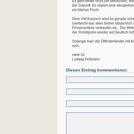
Es geht leider nicht um Menschen, wed
der Zukunft. Es regiert eine skrupellos
ein kleiner Fisch.
Dem VW Konzern wird es gerade schwer
(vielleicht war alles bisher tatsächli
Firmenanteile verkaufen etc.. Die Wirt
der Rohölpreis wieder auf deutlich hö
Solange man die Ölförderländer mit Kr
sein.
viele Gr.
Ludwig Hofmann
Diesen Eintrag kommentieren: