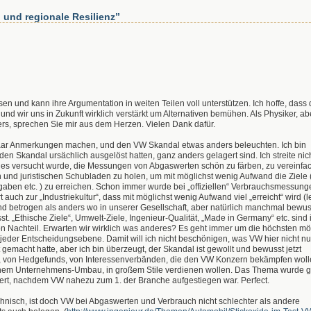
und regionale Resilienz”
sen und kann ihre Argumentation in weiten Teilen voll unterstützen. Ich hoffe, dass
nd wir uns in Zukunft wirklich verstärkt um Alternativen bemühen. Als Physiker, abe
rs, sprechen Sie mir aus dem Herzen. Vielen Dank dafür.
paar Anmerkungen machen, und den VW Skandal etwas anders beleuchten. Ich bin
den Skandal ursächlich ausgelöst hatten, ganz anders gelagert sind. Ich streite nich
les versucht wurde, die Messungen von Abgaswerten schön zu färben, zu vereinfa
n und juristischen Schubladen zu holen, um mit möglichst wenig Aufwand die Ziele 
aben etc. ) zu erreichen. Schon immer wurde bei „offiziellen“ Verbrauchsmessung
uch zur „Industriekultur“, dass mit möglichst wenig Aufwand viel „erreicht“ wird (le
d betrogen als anders wo in unserer Gesellschaft, aber natürlich manchmal bewus
. „Ethische Ziele“, Umwelt-Ziele, Ingenieur-Qualität, „Made in Germany“ etc. sind
on Nachteil. Erwarten wir wirklich was anderes? Es geht immer um die höchsten m
jeder Entscheidungsebene. Damit will ich nicht beschönigen, was VW hier nicht nu
gemacht hatte, aber ich bin überzeugt, der Skandal ist gewollt und bewusst jetzt
renz, von Hedgefunds, von Interessenverbänden, die den VW Konzern bekämpfen wol
einem Unternehmens-Umbau, in großem Stile verdienen wollen. Das Thema wurde 
ert, nachdem VW nahezu zum 1. der Branche aufgestiegen war. Perfect.
echnisch, ist doch VW bei Abgaswerten und Verbrauch nicht schlechter als andere