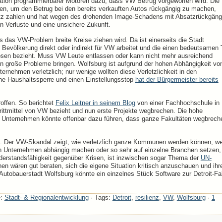
vation programmierbarer Motoren dazu, dass VW Betrug vorgeworfen wird. Die
n, um den Betrug bei den bereits verkauften Autos rückgängig zu machen,
tz zahlen und hat wegen des drohenden Image-Schadens mit Absatzrückgän
in Verluste und eine unsichere Zukunft.
 das VW-Problem breite Kreise ziehen wird. Da ist einerseits die Stadt
er Bevölkerung direkt oder indirekt für VW arbeitet und die einen bedeutsamen T
sen bezieht. Muss VW Leute entlassen oder kann nicht mehr ausreichend
 in große Probleme bringen. Wolfsburg ist aufgrund der hohen Abhängigkeit vo
rnehmen verletzlich; nur wenige wollten diese Verletzlichkeit in den
e Haushaltssperre und einen Einstellungsstop
hat der Bürgermeister bereits
offen. So berichtet
Felix Leitner in seinem Blog
von einer Fachhochschule in
 Drittmittel von VW bezieht und nun erste Projekte wegbrechen. Die hohe
 Unternehmen könnte offenbar dazu führen, dass ganze Fakultäten wegbrech
ein. Der VW-Skandal zeigt, wie verletzlich ganze Kommunen werden können, w
en Unternehmen abhängig machen oder so sehr auf einzelne Branchen setzen,
 Widerstandsfähigkeit gegenüber Krisen, ist inzwischen sogar Thema der
UN-
n wären gut beraten, sich die eigene Situation kritisch anzuschauen und ihr
e Autobauerstadt Wolfsburg könnte ein einzelnes Stück Software zur Detroit-Fa
e:
Stadt- & Regionalentwicklung
· Tags:
Detroit
,
resilienz
,
VW
,
Wolfsburg
·
1