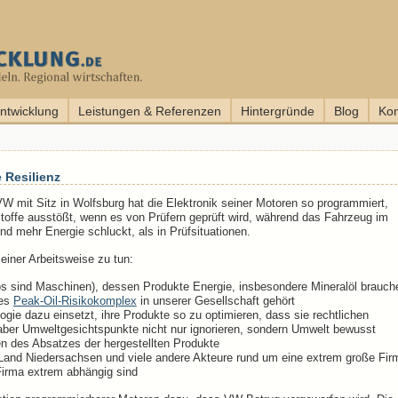
entwicklung
Leistungen & Referenzen
Hintergründe
Blog
Kon
 Resilienz
VW mit Sitz in Wolfsburg hat die Elektronik seiner Motoren so programmiert,
offe ausstößt, wenn es von Prüfern geprüft wird, während das Fahrzeug im
d mehr Energie schluckt, als in Prüfsituationen.
einer Arbeitsweise zu tun:
os sind Maschinen), dessen Produkte Energie, insbesondere Mineralöl brauch
des
Peak-Oil-Risikokomplex
in unserer Gesellschaft gehört
logie dazu einsetzt, ihre Produkte so zu optimieren, dass sie rechtlichen
er Umweltgesichtspunkte nicht nur ignorieren, sondern Umwelt bewusst
en des Absatzes der hergestellten Produkte
s Land Niedersachsen und viele andere Akteure rund um eine extrem große Fir
irma extrem abhängig sind