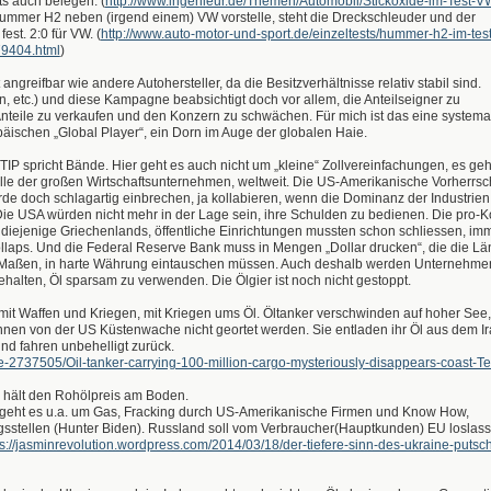
ts auch belegen. (
http://www.ingenieur.de/Themen/Automobil/Stickoxide-im-Test-V
Hummer H2 neben (irgend einem) VW vorstelle, steht die Dreckschleuder und der
st. 2:0 für VW. (
http://www.auto-motor-und-sport.de/einzeltests/hummer-h2-im-test
79404.html
)
angreifbar wie andere Autohersteller, da die Besitzverhältnisse relativ stabil sind.
 etc.) und diese Kampagne beabsichtigt doch vor allem, die Anteilseigner zu
teile zu verkaufen und den Konzern zu schwächen. Für mich ist das eine systema
äischen „Global Player“, ein Dorn im Auge der globalen Haie.
TTIP spricht Bände. Hier geht es auch nicht um „kleine“ Zollvereinfachungen, es ge
rolle der großen Wirtschaftsunternehmen, weltweit. Die US-Amerikanische Vorherrsc
ürde doch schlagartig einbrechen, ja kollabieren, wenn die Dominanz der Industrien
 Die USA würden nicht mehr in der Lage sein, ihre Schulden zu bedienen. Die pro-K
 diejenige Griechenlands, öffentliche Einrichtungen mussten schon schliessen, im
llaps. Und die Federal Reserve Bank muss in Mengen „Dollar drucken“, die die Lä
 Maßen, in harte Währung eintauschen müssen. Auch deshalb werden Unternehme
alten, Öl sparsam zu verwenden. Die Ölgier ist noch nicht gestoppt.
t Waffen und Kriegen, mit Kriegen ums Öl. Öltanker verschwinden auf hoher See,
nnen von der US Küstenwache nicht geortet werden. Sie entladen ihr Öl aus dem Ir
nd fahren unbehelligt zurück.
cle-2737505/Oil-tanker-carrying-100-million-cargo-mysteriously-disappears-coast-T
das hält den Rohölpreis am Boden.
r geht es u.a. um Gas, Fracking durch US-Amerikanische Firmen und Know How,
sstellen (Hunter Biden). Russland soll vom Verbraucher(Hauptkunden) EU loslass
ps://jasminrevolution.wordpress.com/2014/03/18/der-tiefere-sinn-des-ukraine-putsc