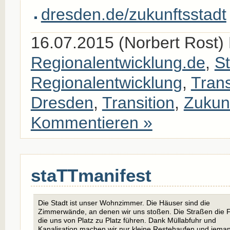
dresden.de/zukunftsstadt
16.07.2015 (Norbert Rost) 
Regionalentwicklung.de
,
St
Regionalentwicklung
,
Trans
Dresden
,
Transition
,
Zukunf
Kommentieren »
staTTmanifest
Die Stadt ist unser Wohnzimmer. Die Häuser sind die
Zimmerwände, an denen wir uns stoßen. Die Straßen die F
die uns von Platz zu Platz führen. Dank Müllabfuhr und
Kanalisation machen wir nur kleine Restehaufen und jema