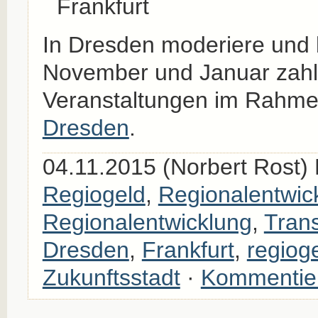
Frankfurt
In Dresden moderiere und b
November und Januar zahl
Veranstaltungen im Rahm
Dresden
.
04.11.2015 (Norbert Rost) 
Regiogeld
,
Regionalentwic
Regionalentwicklung
,
Trans
Dresden
,
Frankfurt
,
regiog
Zukunftsstadt
·
Kommentie