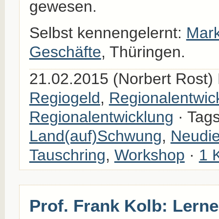
gewesen.
Selbst kennengelernt:
Mark
Geschäfte
, Thüringen.
21.02.2015 (Norbert Rost) 
Regiogeld
,
Regionalentwic
Regionalentwicklung
· Tag
Land(auf)Schwung
,
Neudie
Tauschring
,
Workshop
·
1 
Prof. Frank Kolb: Lern