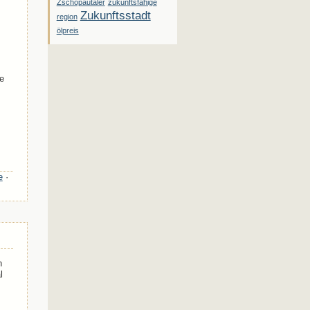
Zschopautaler
zukunftsfähige
Zukunftsstadt
region
ölpreis
e
e
·
n
l