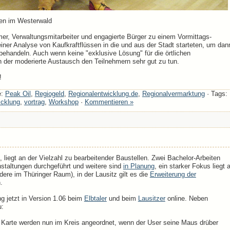
hen im Westerwald
r, Verwaltungsmitarbeiter und engagierte Bürger zu einem Vormittags-
er Analyse von Kaufkraftflüssen in die und aus der Stadt starteten, um dan
behandeln. Auch wenn keine "exklusive Lösung" für die örtlichen
 der moderierte Austausch den Teilnehmern sehr gut zu tun.
!
e:
Peak Oil
,
Regiogeld
,
Regionalentwicklung.de
,
Regionalvermarktung
· Tags:
icklung
,
vortrag
,
Workshop
·
Kommentieren »
, liegt an der Vielzahl zu bearbeitender Baustellen. Zwei Bachelor-Arbeiten
nstaltungen durchgeführt und weitere sind
in Planung
, ein starker Fokus liegt 
ere im Thüringer Raum), in der Lausitz gilt es die
Erweiterung der
.
ng jetzt in Version 1.06 beim
Elbtaler
und beim
Lausitzer
online. Neben
u:
 Karte werden nun im Kreis angeordnet, wenn der User seine Maus drüber