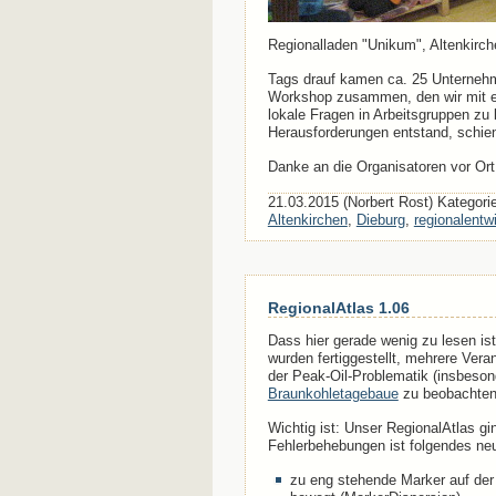
Regionalladen "Unikum", Altenkirc
Tags drauf kamen ca. 25 Unternehme
Workshop zusammen, den wir mit ein
lokale Fragen in Arbeitsgruppen zu 
Herausforderungen entstand, schien
Danke an die Organisatoren vor Ort
21.03.2015 (Norbert Rost) Kategori
Altenkirchen
,
Dieburg
,
regionalentw
RegionalAtlas 1.06
Dass hier gerade wenig zu lesen ist
wurden fertiggestellt, mehrere Vera
der Peak-Oil-Problematik (insbesond
Braunkohletagebaue
zu beobachten
Wichtig ist: Unser RegionalAtlas gi
Fehlerbehebungen ist folgendes ne
zu eng stehende Marker auf der