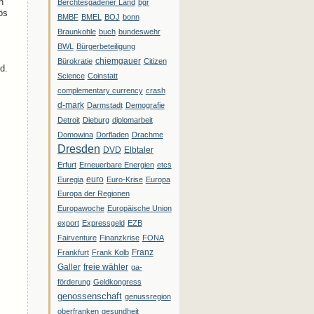
h
Berchtesgadener Land
bgr
ös
BMBF
BMEL
BOJ
bonn
Braunkohle
buch
bundeswehr
BWL
Bürgerbeteiligung
chiemgauer
Bürokratie
Citizen
d.
Science
Coinstatt
complementary currency
crash
d-mark
Darmstadt
Demografie
Detroit
Dieburg
diplomarbeit
Domowina
Dorfladen
Drachme
Dresden
DVD
Elbtaler
Erfurt
Erneuerbare Energien
etcs
euro
Euregia
Euro-Krise
Europa
Europa der Regionen
Europawoche
Europäische Union
export
Expressgeld
EZB
Fairventure
Finanzkrise
FONA
Franz
Frankfurt
Frank Kolb
Galler
freie wähler
ga-
förderung
Geldkongress
genossenschaft
genussregion
oberfranken
gesundheit