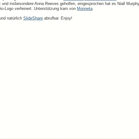
 und insbesondere Anna Reeves geholfen, eingesprochen hat es Niall Murph
io-Logo verfeinert. Unterstützung kam von
Monneta
.
nd natürlich
SlideShare
abrufbar. Enjoy!