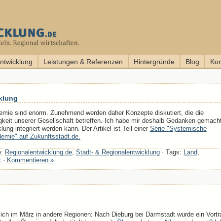
entwicklung
Leistungen & Referenzen
Hintergründe
Blog
Kon
klung
mie sind enorm. Zunehmend werden daher Konzepte diskutiert, die die
igkeit unserer Gesellschaft betreffen. Ich habe mir deshalb Gedanken gemacht
lung integriert werden kann. Der Artikel ist Teil einer
Serie "Systemische
demie" auf Zukunftsstadt.de.
e:
Regionalentwicklung.de
,
Stadt- & Regionalentwicklung
· Tags:
Land
,
t
·
Kommentieren »
ich im März in andere Regionen: Nach Dieburg bei Darmstadt wurde ein Vortr