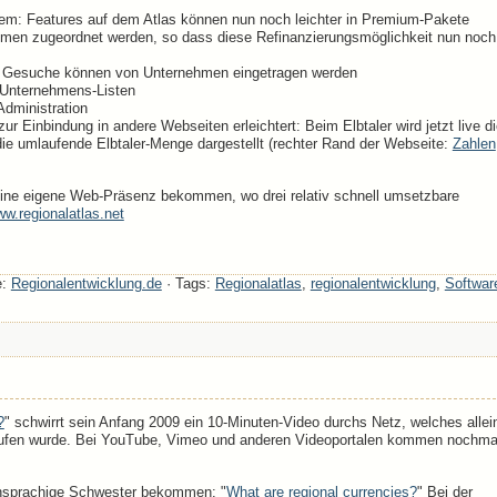
: Features auf dem Atlas können nun noch leichter in Premium-Pakete
men zugeordnet werden, so dass diese Refinanzierungsmöglichkeit nun noch
s: Gesuche können von Unternehmen eingetragen werden
 Unternehmens-Listen
Administration
 Einbindung in andere Webseiten erleichtert: Beim Elbtaler wird jetzt live di
die umlaufende Elbtaler-Menge dargestellt (rechter Rand der Webseite:
Zahlen
 eine eigene Web-Präsenz bekommen, wo drei relativ schnell umsetzbare
w.regionalatlas.net
e:
Regionalentwicklung.de
· Tags:
Regionalatlas
,
regionalentwicklung
,
Softwar
?
" schwirrt sein Anfang 2009 ein 10-Minuten-Video durchs Netz, welches allei
erufen wurde. Bei YouTube, Vimeo und anderen Videoportalen kommen nochma
schsprachige Schwester bekommen: "
What are regional currencies?
" Bei der