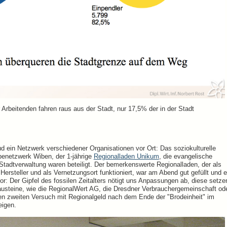
er Arbeitenden fahren raus aus der Stadt, nur 17,5% der in der Stadt
d ein Netzwerk verschiedener Organisationen vor Ort: Das soziokulturelle
benetzwerk Wiben, der 1-jährige
Regionalladen Unikum
, die evangelische
tadtverwaltung waren beteiligt. Der bemerkenswerte Regionalladen, der als
Hersteller und als Vernetzungsort funktioniert, war am Abend gut gefüllt und 
or: Der Gipfel des fossilen Zeitalters nötigt uns Anpassungen ab, diese setze
austeine, wie die RegionalWert AG, die Dresdner Verbrauchergemeinschaft od
inen zweiten Versuch mit Regionalgeld nach dem Ende der "Brodeinheit" im
eigen.