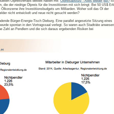
ellen Ölpreisverfalls betitelt hatten mit:
Ölpreisabsturz - Alles wieder gut?
Ic
, die der niedrige Ölpreis für die Investitionen mit sich bringt: Bei 50 US$ Erl
 Ölkonzerne ihre Investitionsbudgets um Milliarden. Woher soll das Öl der
der nicht entwickelt und neue nicht gesucht werden?
indende Bürger-Energie-Tisch Dieburg. Eine parallel angesetzte Sitzung eines
 wurde spontan in den Vortragssaal verlegt. So waren auch Stadträte anwesen
e Zahl an Pendlern und die sich daraus ergebenden Risiken bei