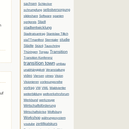
sachsen
Schlecker
selbstversorgung
schrumpfung
slideshare
Software
spanien
Stadt
spritpreis
n
stadtentwicklung
Stadtratsantrag
Stanislaw Tillich
studie
staTTmanifest
Sterntaler
Städte
Stützli
Tauschring
Transition
Thüringen
Torgau
Transition Konferenz
transition town
umbau
unabhängigkeit
Veranstaltung
video
Viersen
vimeo
Vision
Visionieren
vorlesungsreihe
vortrag
VW
VWL
Waldviertler
auf
weiterbildung
weltverkehrsforum
Werkbund
werkzeuge
Wirtschaftsförderung
Wirtschaftskrise
Wolfsburg
Workshop
währungssystem
zertifikatskurs
youtube