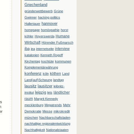
Griechenland
gründerwettbewerb
Grüne
Gwinner
hacking politics
hannover
Hallertauer
homepage
homöopathie
horst
Humane
köhler
Hoyerswerda
Wirtschaft
Hörender Fußmarsch
iba
interview
iea
internetseite
katalonien
Kenneth Rogoff
Kirchentag
kochtüte
kommunen
Komplementärwährung
konferenz
köthen
köln
Land
Land(auf)Schwung
landtag
lausitz
lausitzer
leibnitz-
leipzig
ländlicher
institut
lets
raum
Margrit Kennedy
es
mecklenburg
Megatrends
Mehr
n
er
Demokratie
Messe
mikrokredit
münchen
Nachbarschaftsladen
nachhaltige regionalentwicklung
Nachhaltigkeit
Nationalstaaten