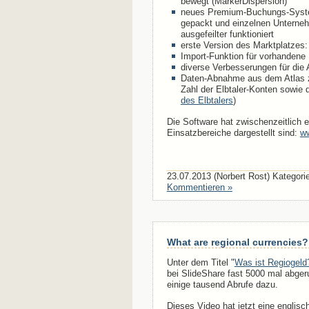
bewegt (MarkerDispersion)
neues Premium-Buchungs-System
gepackt und einzelnen Unterneh
ausgefeilter funktioniert
erste Version des Marktplatze
Import-Funktion für vorhandene
diverse Verbesserungen für die 
Daten-Abnahme aus dem Atlas zur
Zahl der Elbtaler-Konten sowie 
des Elbtalers
)
Die Software hat zwischenzeitlich
Einsatzbereiche dargestellt sind:
ww
23.07.2013 (Norbert Rost) Kategori
Kommentieren »
What are regional currencies?
Unter dem Titel "
Was ist Regiogeld
bei SlideShare fast 5000 mal abg
einige tausend Abrufe dazu.
Dieses Video hat jetzt eine engli