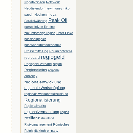
Negativzinsen
Netzwerk
Neudietendorf
new money
niko
oya
paech
Nochten II
Peak Oil
Parallelwährung
perspektiven für eine
zukunftsfähige region
Peter Finke
positionspapier
postwachstumsökonomie
Pressemitteilung
Raumkonferenz
regiogeld
regiocard
Regiogeld-Verband
region
Regionalatlas
regional
currency
regionalentwicklung
regionale Wertschöpfung
regionale wirtschaftskreisläufe
Regionalisierung
Regionalmarke
regionalvermarktung
regios
resilienz
rheinland
Risikomanagement
Römisches
Reich
rückkehrer-party