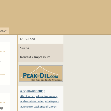
takt
RSS-Feed
Suche
Kontakt / Impressum
,
abwanderung
a 22
Altenkirchen
alternative money
anders wirtschaften
arbeitsplatz
bayern
autonomie
baskenland
ag