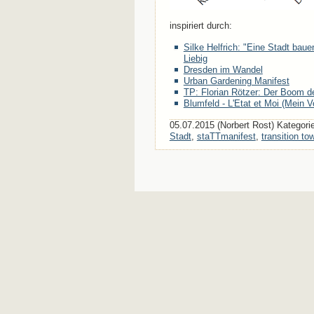
inspiriert durch:
Silke Helfrich: "Eine Stadt bau
Liebig
Dresden im Wandel
Urban Gardening Manifest
TP: Florian Rötzer: Der Boom de
Blumfeld - L'Etat et Moi (Mein 
05.07.2015 (Norbert Rost) Kategori
Stadt
,
staTTmanifest
,
transition to