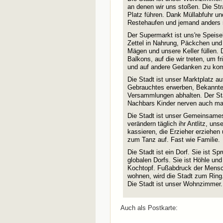
an denen wir uns stoßen. Die Str
Platz führen. Dank Müllabfuhr u
Restehaufen und jemand anders r
Der Supermarkt ist uns're Speis
Zettel in Nahrung, Päckchen und 
Mägen und unsere Keller füllen.
Balkons, auf die wir treten, um fr
und auf andere Gedanken zu kom
Die Stadt ist unser Marktplatz au
Gebrauchtes erwerben, Bekannten
Versammlungen abhalten. Der Stad
Nachbars Kinder nerven auch m
Die Stadt ist unser Gemeinsames
verändern täglich ihr Antlitz, un
kassieren, die Erzieher erziehen 
zum Tanz auf. Fast wie Familie.
Die Stadt ist ein Dorf. Sie ist S
globalen Dorfs. Sie ist Höhle un
Kochtopf. Fußabdruck der Mensc
wohnen, wird die Stadt zum Ring
Die Stadt ist unser Wohnzimmer.
Auch als Postkarte: