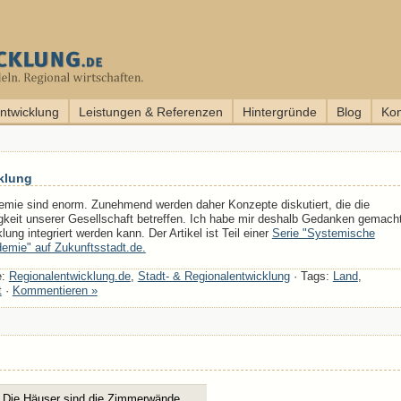
entwicklung
Leistungen & Referenzen
Hintergründe
Blog
Kon
klung
mie sind enorm. Zunehmend werden daher Konzepte diskutiert, die die
igkeit unserer Gesellschaft betreffen. Ich habe mir deshalb Gedanken gemacht
lung integriert werden kann. Der Artikel ist Teil einer
Serie "Systemische
demie" auf Zukunftsstadt.de.
e:
Regionalentwicklung.de
,
Stadt- & Regionalentwicklung
· Tags:
Land
,
t
·
Kommentieren »
 Die Häuser sind die Zimmerwände,