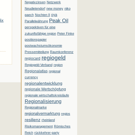
Negativzinsen
Netzwerk
Neudietendorf
new money
niko
oya
paech
Nochten II
Peak Oil
lix
Parallelwährung
perspektiven für eine
zukunftsfähige region
Peter Finke
positionspapier
postwachstumsökonomie
Pressemitteilung
Raumkonferenz
regiogeld
regiocard
Regiogeld-Verband
region
Regionalatlas
regional
currency
regionalentwicklung
regionale Wertschöpfung
regionale wirtschaftskreisläufe
Regionalisierung
Regionalmarke
regionalvermarktung
regios
resilienz
rheinland
Risikomanagement
Römisches
Reich
rückkehrer-party