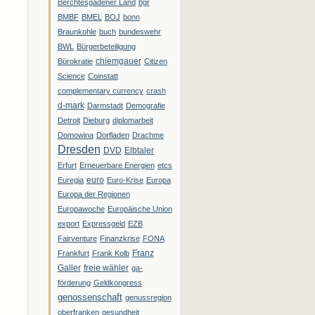
Berchtesgadener Land
bgr
BMBF
BMEL
BOJ
bonn
Braunkohle
buch
bundeswehr
BWL
Bürgerbeteiligung
chiemgauer
Bürokratie
Citizen
Science
Coinstatt
complementary currency
crash
d-mark
Darmstadt
Demografie
Detroit
Dieburg
diplomarbeit
Domowina
Dorfladen
Drachme
Dresden
DVD
Elbtaler
Erfurt
Erneuerbare Energien
etcs
euro
Euregia
Euro-Krise
Europa
Europa der Regionen
Europawoche
Europäische Union
export
Expressgeld
EZB
Fairventure
Finanzkrise
FONA
Franz
Frankfurt
Frank Kolb
Galler
freie wähler
ga-
förderung
Geldkongress
genossenschaft
genussregion
oberfranken
gesundheit