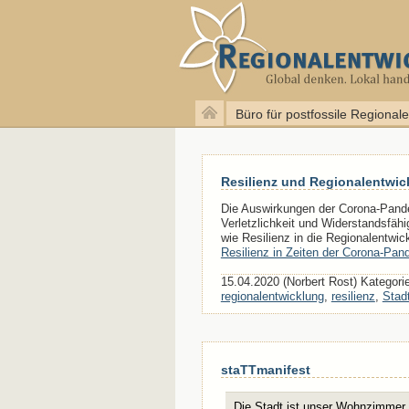
Büro für postfossile Regional
Resilienz und Regionalentwic
Die Auswirkungen der Corona-Pande
Verletzlichkeit und Widerstandsfäh
wie Resilienz in die Regionalentwick
Resilienz in Zeiten der Corona-Pan
15.04.2020 (Norbert Rost) Kategori
regionalentwicklung
,
resilienz
,
Stad
staTTmanifest
Die Stadt ist unser Wohnzimmer.