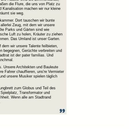
aßen die Flure, die uns von Platz zu
nd Kanalisation machen wir nur kleine
äumt sie weg.
ekammer. Dort tauschen wir bunte
allerlei Zeug, mit dem wir unsere
 Die Parks und Gärten sind wie
ische Luft zu holen, Kräuter zu ziehen
men. Das Umland ist unser Garten.
f dem wir unsere Talente feilbieten,
 begegnen, Gerüchte verbreiten und
trat ist der pater familias. Und
anchmal.
. Unsere Architekten und Bauleute
sere Fahrer chauffieren, uns're Vermieter
und unsere Musiker spielen täglich
prungbrett zum Globus und Teil des
d Spielplatz, Transformator und
hheit. Wenn alle am Stadtrand
.