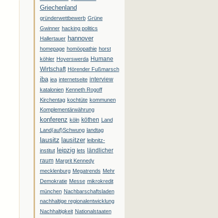
Griechenland
gründerwettbewerb
Grüne
Gwinner
hacking politics
hannover
Hallertauer
homepage
homöopathie
horst
Humane
köhler
Hoyerswerda
Wirtschaft
Hörender Fußmarsch
iba
interview
iea
internetseite
katalonien
Kenneth Rogoff
Kirchentag
kochtüte
kommunen
Komplementärwährung
konferenz
köthen
köln
Land
Land(auf)Schwung
landtag
lausitz
lausitzer
leibnitz-
leipzig
ländlicher
institut
lets
raum
Margrit Kennedy
mecklenburg
Megatrends
Mehr
Demokratie
Messe
mikrokredit
münchen
Nachbarschaftsladen
nachhaltige regionalentwicklung
Nachhaltigkeit
Nationalstaaten