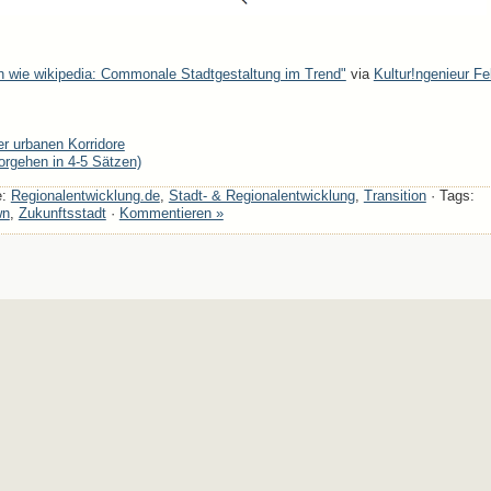
en wie wikipedia: Commonale Stadtgestaltung im Trend"
via
Kultur!ngenieur Fe
r urbanen Korridore
Vorgehen in 4-5 Sätzen)
e:
Regionalentwicklung.de
,
Stadt- & Regionalentwicklung
,
Transition
· Tags:
wn
,
Zukunftsstadt
·
Kommentieren »