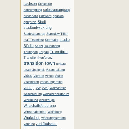
sachsen
Schlecker
selbstversorgung
schrumpfung
slideshare
Software
spanien
Stadt
spritpreis
stadtentwicklung
Stadtratsantrag
Stanislaw Tillich
studie
staTTmanifest
Sterntaler
Städte
Stützli
Tauschring
Transition
Thüringen
Torgau
Transition Konferenz
transition town
umbau
unabhängigkeit
Veranstaltung
video
Viersen
vimeo
Vision
Visionieren
vorlesungsreihe
vortrag
VW
VWL
Waldviertler
weiterbildung
weltverkehrsforum
Werkbund
werkzeuge
Wirtschaftsförderung
Wirtschaftskrise
Wolfsburg
Workshop
währungssystem
zertifikatskurs
youtube