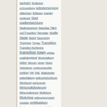
sachsen
Schlecker
selbstversorgung
schrumpfung
slideshare
Software
spanien
Stadt
spritpreis
stadtentwicklung
Stadtratsantrag
Stanislaw Tillich
studie
staTTmanifest
Sterntaler
Städte
Stützli
Tauschring
Transition
Thüringen
Torgau
Transition Konferenz
transition town
umbau
unabhängigkeit
Veranstaltung
video
Viersen
vimeo
Vision
Visionieren
vorlesungsreihe
vortrag
VW
VWL
Waldviertler
weiterbildung
weltverkehrsforum
Werkbund
werkzeuge
Wirtschaftsförderung
Wirtschaftskrise
Wolfsburg
Workshop
währungssystem
zertifikatskurs
youtube