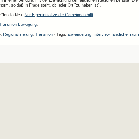
ch in einer Sendung mit der Entwicklung der ländlichen Regionen befasst. Die
orm, so daß in Frage steht, ob jeder Ort "zu halten ist".
n Claudia Neu:
Nur Eigeninitiative der Gemeinden hilft
Transition-Bewegung
.
e:
Regionalisierung
,
Transition
· Tags:
abwanderung
,
interview
,
ländlicher raum