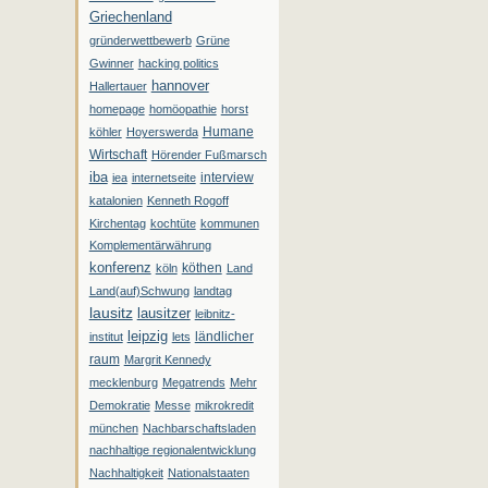
Griechenland
gründerwettbewerb
Grüne
Gwinner
hacking politics
hannover
Hallertauer
homepage
homöopathie
horst
Humane
köhler
Hoyerswerda
Wirtschaft
Hörender Fußmarsch
iba
interview
iea
internetseite
katalonien
Kenneth Rogoff
Kirchentag
kochtüte
kommunen
Komplementärwährung
konferenz
köthen
köln
Land
Land(auf)Schwung
landtag
lausitz
lausitzer
leibnitz-
leipzig
ländlicher
institut
lets
raum
Margrit Kennedy
mecklenburg
Megatrends
Mehr
Demokratie
Messe
mikrokredit
münchen
Nachbarschaftsladen
nachhaltige regionalentwicklung
Nachhaltigkeit
Nationalstaaten