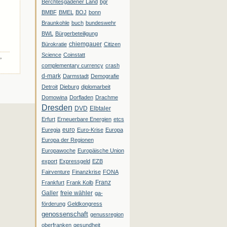
Berchtesgadener Land
bgr
BMBF
BMEL
BOJ
bonn
Braunkohle
buch
bundeswehr
BWL
Bürgerbeteiligung
chiemgauer
Bürokratie
Citizen
Science
Coinstatt
,
complementary currency
crash
d-mark
Darmstadt
Demografie
Detroit
Dieburg
diplomarbeit
Domowina
Dorfladen
Drachme
Dresden
DVD
Elbtaler
Erfurt
Erneuerbare Energien
etcs
euro
Euregia
Euro-Krise
Europa
Europa der Regionen
Europawoche
Europäische Union
export
Expressgeld
EZB
Fairventure
Finanzkrise
FONA
Franz
Frankfurt
Frank Kolb
Galler
freie wähler
ga-
förderung
Geldkongress
genossenschaft
genussregion
oberfranken
gesundheit