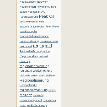
Negativzinsen
Netzwerk
Neudietendorf
new money
niko
oya
paech
Nochten II
Peak Oil
Parallelwährung
perspektiven für eine
zukunftsfähige region
Peter Finke
positionspapier
postwachstumsökonomie
Pressemitteilung
Raumkonferenz
regiogeld
regiocard
Regiogeld-Verband
region
Regionalatlas
regional
currency
regionalentwicklung
regionale Wertschöpfung
regionale wirtschaftskreisläufe
Regionalisierung
Regionalmarke
regionalvermarktung
regios
resilienz
rheinland
Risikomanagement
Römisches
Reich
rückkehrer-party