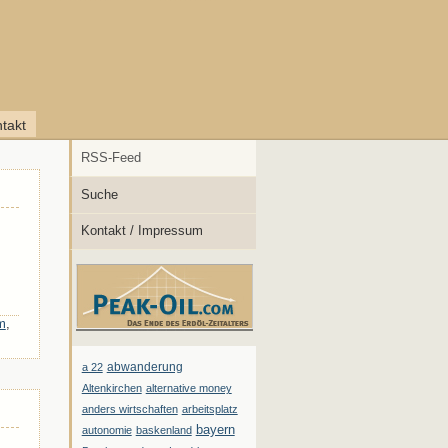
takt
RSS-Feed
Suche
Kontakt / Impressum
m
,
abwanderung
a 22
Altenkirchen
alternative money
anders wirtschaften
arbeitsplatz
bayern
autonomie
baskenland