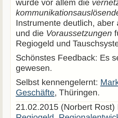
wurde vor allem die
vernet
kommunikationsauslösend
Instrumente deutlich, aber
und die
Voraussetzungen
f
Regiogeld und Tauschsyst
Schönstes Feedback: Es se
gewesen.
Selbst kennengelernt:
Mark
Geschäfte
, Thüringen.
21.02.2015 (Norbert Rost) 
Regiogeld
,
Regionalentwic