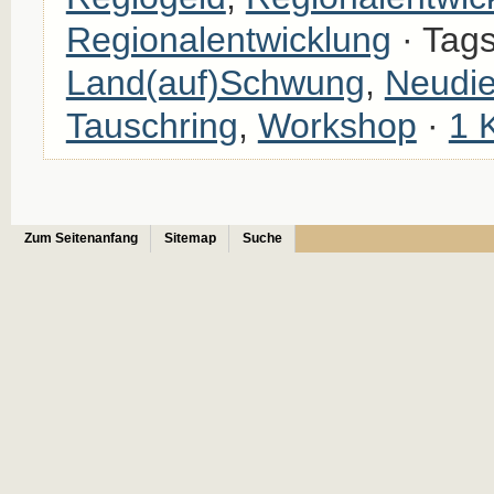
Regionalentwicklung
· Tag
Land(auf)Schwung
,
Neudie
Tauschring
,
Workshop
·
1 
Zum Seitenanfang
Sitemap
Suche