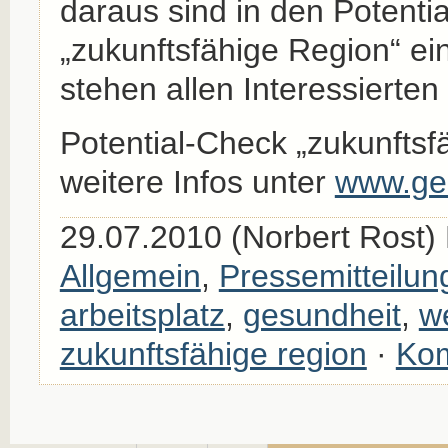
daraus sind in den Potenti
„zukunftsfähige Region“ ei
stehen allen Interessierten
Potential-Check „zukunftsf
weitere Infos unter
www.ges
29.07.2010 (Norbert Rost) 
Allgemein
,
Pressemitteilun
arbeitsplatz
,
gesundheit
,
w
zukunftsfähige region
·
Kom