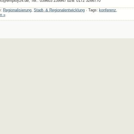
akt@employ24.de, Tel.: 039603 239947 bzw. 0172 3266770
e:
Regionalisierung
,
Stadt- & Regionalentwicklung
· Tags:
konferenz
,
n »