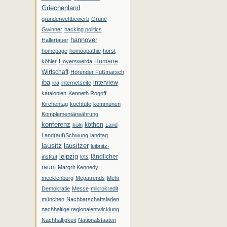
Griechenland
gründerwettbewerb
Grüne
Gwinner
hacking politics
hannover
Hallertauer
homepage
homöopathie
horst
Humane
köhler
Hoyerswerda
Wirtschaft
Hörender Fußmarsch
iba
interview
iea
internetseite
katalonien
Kenneth Rogoff
Kirchentag
kochtüte
kommunen
Komplementärwährung
konferenz
köthen
köln
Land
Land(auf)Schwung
landtag
lausitz
lausitzer
leibnitz-
leipzig
ländlicher
institut
lets
raum
Margrit Kennedy
mecklenburg
Megatrends
Mehr
Demokratie
Messe
mikrokredit
münchen
Nachbarschaftsladen
nachhaltige regionalentwicklung
Nachhaltigkeit
Nationalstaaten