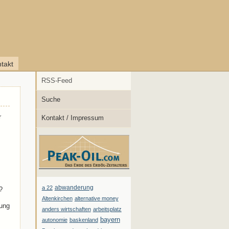
takt
RSS-Feed
Suche
r
Kontakt / Impressum
abwanderung
a 22
?
Altenkirchen
alternative money
rung
anders wirtschaften
arbeitsplatz
bayern
autonomie
baskenland