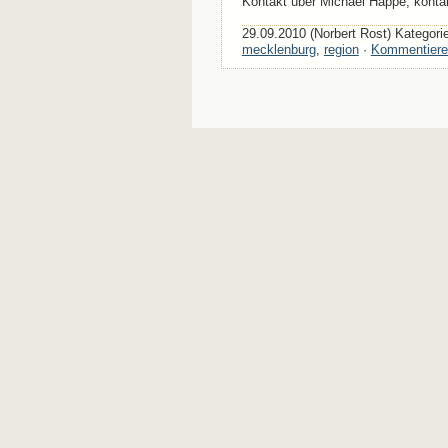
Kontakt über Michael Happe, kont
29.09.2010 (Norbert Rost) Kategori
mecklenburg
,
region
·
Kommentiere