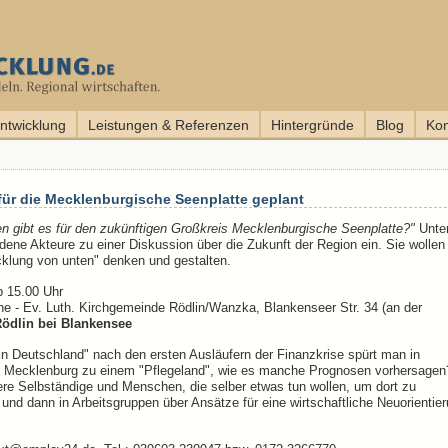
entwicklung
Leistungen & Referenzen
Hintergründe
Blog
Kon
für die Mecklenburgische Seenplatte geplant
ven gibt es für den zukünftigen Großkreis Mecklenburgische Seenplatte?"
Unte
dene Akteure zu einer Diskussion über die Zukunft der Region ein. Sie wollen
cklung von unten" denken und gestalten.
 15.00 Uhr
e - Ev. Luth. Kirchgemeinde Rödlin/Wanzka, Blankenseer Str. 34 (an der
ödlin bei Blankensee
n Deutschland" nach den ersten Ausläufern der Finanzkrise spürt man in
h Mecklenburg zu einem "Pflegeland", wie es manche Prognosen vorhersagen
re Selbständige und Menschen, die selber etwas tun wollen, um dort zu
und dann in Arbeitsgruppen über Ansätze für eine wirtschaftliche Neuorientie