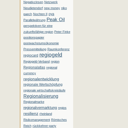
Negativzinsen
Netzwerk
Neudietendorf
new money
niko
oya
paech
Nochten II
Peak Oil
Parallelwährung
perspektiven für eine
zukunftsfähige region
Peter Finke
positionspapier
postwachstumsökonomie
Pressemitteilung
Raumkonferenz
regiogeld
regiocard
Regiogeld-Verband
region
Regionalatlas
regional
currency
regionalentwicklung
regionale Wertschöpfung
regionale wirtschaftskreisläufe
Regionalisierung
Regionalmarke
regionalvermarktung
regios
resilienz
rheinland
Risikomanagement
Römisches
Reich
rückkehrer-party