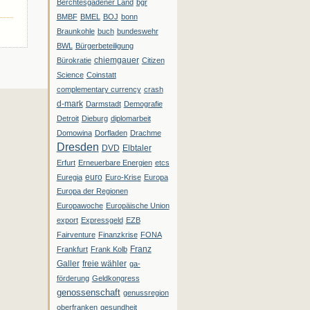
Berchtesgadener Land
bgr
BMBF
BMEL
BOJ
bonn
Braunkohle
buch
bundeswehr
BWL
Bürgerbeteiligung
chiemgauer
Bürokratie
Citizen
Science
Coinstatt
complementary currency
crash
d-mark
Darmstadt
Demografie
Detroit
Dieburg
diplomarbeit
Domowina
Dorfladen
Drachme
Dresden
DVD
Elbtaler
Erfurt
Erneuerbare Energien
etcs
euro
Euregia
Euro-Krise
Europa
Europa der Regionen
Europawoche
Europäische Union
export
Expressgeld
EZB
Fairventure
Finanzkrise
FONA
Franz
Frankfurt
Frank Kolb
Galler
freie wähler
ga-
förderung
Geldkongress
genossenschaft
genussregion
oberfranken
gesundheit