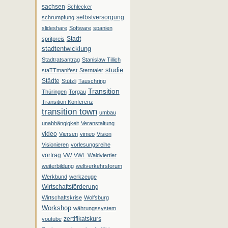
sachsen
Schlecker
selbstversorgung
schrumpfung
slideshare
Software
spanien
Stadt
spritpreis
stadtentwicklung
Stadtratsantrag
Stanislaw Tillich
studie
staTTmanifest
Sterntaler
Städte
Stützli
Tauschring
Transition
Thüringen
Torgau
Transition Konferenz
transition town
umbau
unabhängigkeit
Veranstaltung
video
Viersen
vimeo
Vision
Visionieren
vorlesungsreihe
vortrag
VW
VWL
Waldviertler
weiterbildung
weltverkehrsforum
Werkbund
werkzeuge
Wirtschaftsförderung
Wirtschaftskrise
Wolfsburg
Workshop
währungssystem
zertifikatskurs
youtube