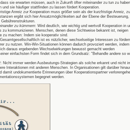
ass sie erwarten müssen, auch in Zukunft öfter miteinander zu tun zu haben
 und sie häufiger stattfinden zu lassen fördert Kooperation.
fristige Anreiz zur Kooperation muss größer sein als der kurzfristige Anreiz, zu
nstanzen ergibt sich hier Ansatzmöglichkeiten auf der Ebene der Besteuerung, 
r Gebührenstrukturen.
einander zu kümmern
: Wird deutlich, wie wichtig und wertvoll Kooperation in u
dies zu kommunizieren. Menschen, denen diese Sichtweise bekannt ist, neigen
ze zu machen: Indem sie kooperativ sind.
 Gesamtgesellschaftlich ist es nützlicher, wechselseitige Interessen zu fördern
er zu nutzen. Win-Win-Situationen können dadurch provoziert werden, indem
 sich daraus ergebenden Wechselwirkungen bewusst gemacht werden
 seiner einfachsten Form findet sich in dem Grundsatz: "Behandle andere so w
t
: Nicht immer werden Ausbeutungs-Strategien als solche erkannt und nicht 
here Interaktionen mit anderen Menschen. In Organisationen gilt darüber hinau
 damit undokumentierte Erinnerungen über Kooperationspartner verlorengehe
mentationssystemen begegnet werden.