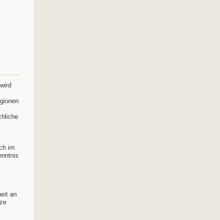
 wird
egionen
hliche
uch im
enntnis
eit an
tze