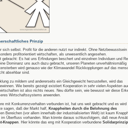
tnerschaftliches Prinzip
für sich selbst. Profit für die anderen nutzt nur indirekt. Ohne Netzbewusstsein
sonders profitorientiert wirtschaften, als unwesentlich angesehen.
weit gebracht: Es hat uns Erfindungen beschert und einzelnen Individuen und R
eine Dominanz uns auch dazu gebracht, unseren Planeten unverhältnismäßig
tensterben wird genauso wie der Klimawandel Rückkopplungen auf das mensc
cht absehbar sind.
klung zu mildern und andererseits ein Gleichgewicht herzustellen, wird das
gewinnen. Wie bereits gezeigt existiert Kooperation in sehr vielen Aspekten a
wirtschaften ist also nichts neues. Neu dürfte sein, wie bewusst wir diese Erk
seres Wirtschaftssystems anwenden.
re mit Konkurrenzverhalten verbunden ist, hat uns weit gebracht und es wird
e sagen, daß der Markt half,
Knappheiten durch die Belohnung des
elen Bereichen (vor allem innerhalb der industrialisierten Welt) ist kaum Knapph
ist im Überfluss vorhanden. Man könnte daraus schlussfolgern, daß neue Ansä
ht-Knappen
. Hier könnte das eng mit Kooperation verbundene
Solidarprinzip