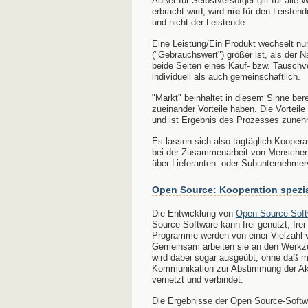
Außer für Selbstversorger gilt für alle 
erbracht wird, wird
nie
für den Leistend
und nicht der Leistende.
Eine Leistung/Ein Produkt wechselt nu
("Gebrauchswert") größer ist, als der 
beide Seiten eines Kauf- bzw. Tauschvo
individuell als auch gemeinschaftlich.
"Markt" beinhaltet in diesem Sinne be
zueinander Vorteile haben. Die Vortei
und ist Ergebnis des Prozesses zune
Es lassen sich also tagtäglich Koopera
bei der Zusammenarbeit von Menschen
über Lieferanten- oder Subunternehmer
Open Source: Kooperation spezi
Die Entwicklung von
Open Source-Soft
Source-Software kann frei genutzt, frei
Programme werden von einer Vielzahl 
Gemeinsam arbeiten sie an den Werkzeu
wird dabei sogar ausgeübt, ohne daß ma
Kommunikation zur Abstimmung der Aktiv
vernetzt und verbindet.
Die Ergebnisse der Open Source-Softwa