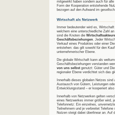
mitgewirkt haben sondern auch für all
Form der Kooperation entstehende Nut
bezogen auf den Aufwand im gesellscha
Wirtschaft als Netzwerk
Immer bedeutender wird es, Wirtschaft 
welchem eine unterschiedliche Zahl a
sind die Knoten die
Wirtschaftsakteur
Geschäftsbeziehungen
. Jeder Wirtsc
Verkauf eines Produktes oder einer Di
entstehen: das gilt sowohl für den Kau
unternehmerischer Ebene.
Die globale Wirtschaft kann als weltu
Geschäftsbeziehungen verstanden werd
von uns selbst
genutzt: Güter und Die
regionaler Ebene verdichtet sich das g
Innerhalb dieses globalen Netzes sind 
Austausch von Gütern, Leistungen oder 
Entwicklungsstand – er kooperiert also
Innerhalb von Netzwerken gelten versc
eines Netzwerkes immer größer wird, je 
Telefonnetz: Ein einzelnes, unvernetzt
Teilnehmern und je verbreitet Telefone
Nutzen steigt dabei überlinear an. Auf