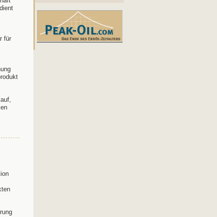
haft
dient
 für
hung
produkt
auf,
men
ion
kten
erung