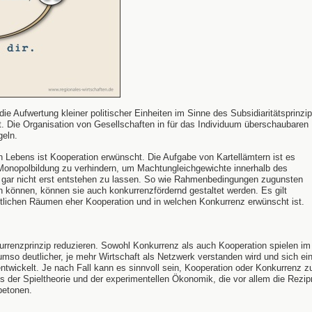
ie Aufwertung kleiner politischer Einheiten im Sinne des Subsidiaritätsprinzi
rt. Die Organisation von Gesellschaften in für das Individuum überschaubaren
geln.
en Lebens ist Kooperation erwünscht. Die Aufgabe von Kartellämtern ist es
Monopolbildung zu verhindern, um Machtungleichgewichte innerhalb des
 gar nicht erst entstehen zu lassen. So wie Rahmenbedingungen zugunsten
 können, können sie auch konkurrenzfördernd gestaltet werden. Es gilt
ftlichen Räumen eher Kooperation und in welchen Konkurrenz erwünscht ist.
kurrenzprinzip reduzieren. Sowohl Konkurrenz als auch Kooperation spielen im
 umso deutlicher, je mehr Wirtschaft als Netzwerk verstanden wird und sich ei
ntwickelt. Je nach Fall kann es sinnvoll sein, Kooperation oder Konkurrenz z
s der Spieltheorie und der experimentellen Ökonomik, die vor allem die Rezipr
betonen.