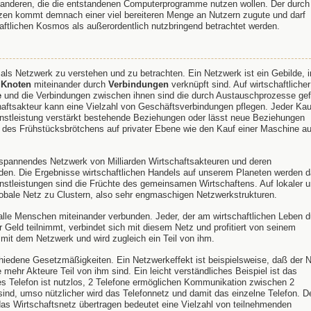
e anderen, die die entstandenen Computerprogramme nutzen wollen. Der durch
zen kommt demnach einer viel bereiteren Menge an Nutzern zugute und darf
ftlichen Kosmos als außerordentlich nutzbringend betrachtet werden.
als Netzwerk zu verstehen und zu betrachten. Ein Netzwerk ist ein Gebilde, i
n
Knoten
miteinander durch
Verbindungen
verknüpft sind. Auf wirtschaftliche
e
und die Verbindungen zwischen ihnen sind die durch Austauschprozesse ge
haftsakteur kann eine Vielzahl von Geschäftsverbindungen pflegen. Jeder Kau
enstleistung verstärkt bestehende Beziehungen oder lässt neue Beziehungen
f des Frühstücksbrötchens auf privater Ebene wie den Kauf einer Maschine au
mspannendes Netzwerk von Milliarden Wirtschaftsakteuren und deren
en. Die Ergebnisse wirtschaftlichen Handels auf unserem Planeten werden d
nstleistungen sind die Früchte des gemeinsamen Wirtschaftens. Auf lokaler 
lobale Netz zu Clustern, also sehr engmaschigen Netzwerkstrukturen.
alle Menschen miteinander verbunden. Jeder, der am wirtschaftlichen Leben d
Geld teilnimmt, verbindet sich mit diesem Netz und profitiert von seinem
 mit dem Netzwerk und wird zugleich ein Teil von ihm.
hiedene Gesetzmäßigkeiten. Ein Netzwerkeffekt ist beispielsweise, daß der 
mehr Akteure Teil von ihm sind. Ein leicht verständliches Beispiel ist das
es Telefon ist nutzlos, 2 Telefone ermöglichen Kommunikation zwischen 2
 sind, umso nützlicher wird das Telefonnetz und damit das einzelne Telefon. D
 das Wirtschaftsnetz übertragen bedeutet eine Vielzahl von teilnehmenden