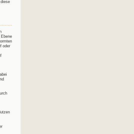
 diese
n
r Ebene
formten
f oder
f
abei
und
urch
Nutzen
er