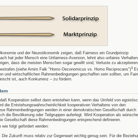
Ökonomie und der Neuroökonomik zeigen, daß Fairness ein Grundprinzip
ch hat jeder Mensch eine Unfairness-Aversion, lehnt also unfaires Verhalten
eigen, dass die meisten Menschen sogar gewillt sind, Verluste zu akzeptiere
3
u bestrafen.(siehe Arnim Falk "Homo Oeconomicus vs. Homo Reciprocans")
Es
chen und wirtschaftlichen Rahmenbedingungen geschaffen sein sollten, um Fai
nscht ist, auch Konkurrenz – zu fördern.
dern
 daß Kooperation selbst dann entstehen kann, wenn das Umfeld von egoisti
wird die Entstehungswahrscheinlichkeit kooperativen Verhaltens von den
se Rahmenbedingungen werden in einer demokratischen Gesellschaft durch
ch die Bevölkerung oder Teilgruppen auferlegt. Wird Kooperation als wünsch
ie Gesellschaft diese Rahmenbedingungen entsprechend definieren.
wie folgt gefördert werden:
: Die Zukunft muss relativ zur Gegenwart wichtig genug sein. Für die Beziehu