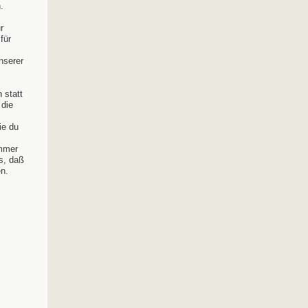
.
r
für
nserer
 statt
 die
ie du
immer
s, daß
n.