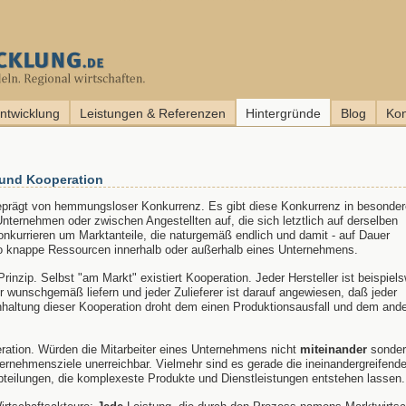
entwicklung
Leistungen & Referenzen
Hintergründe
Blog
Kon
 und Kooperation
t geprägt von hemmungsloser Konkurrenz. Es gibt diese Konkurrenz in besonde
Unternehmen oder zwischen Angestellten auf, die sich letztlich auf derselben
nkurrieren um Marktanteile, die naturgemäß endlich und damit - auf Dauer
so knappe Ressourcen innerhalb oder außerhalb eines Unternehmens.
rinzip. Selbst "am Markt" existiert Kooperation. Jeder Hersteller ist beispiel
r wunschgemäß liefern und jeder Zulieferer ist darauf angewiesen, daß jeder
nhaltung dieser Kooperation droht dem einen Produktionsausfall und dem and
ation. Würden die Mitarbeiter eines Unternehmens nicht
miteinander
sonder
ernehmensziele unerreichbar. Vielmehr sind es gerade die ineinandergreifend
 Abteilungen, die komplexeste Produkte und Dienstleistungen entstehen lassen.