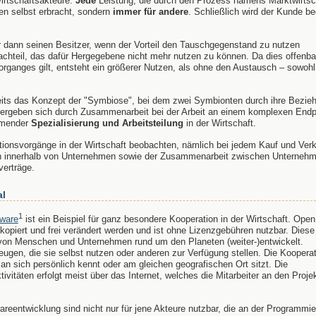
Wirtschaftsakteure:
Jede
Leistung, die durch den Prozess namens Marktwirtsc
en selbst erbracht, sondern
immer für andere
. Schließlich wird der Kunde be
r dann seinen Besitzer, wenn der Vorteil den Tauschgegenstand zu nutzen
Nachteil, das dafür Hergegebene nicht mehr nutzen zu können. Da dies offenbar
rganges gilt, entsteht ein größerer Nutzen, als ohne den Austausch – sowohl
reits das Konzept der "Symbiose", bei dem zwei Symbionten durch ihre Bezie
le ergeben sich durch Zusammenarbeit bei der Arbeit an einem komplexen End
hmender
Spezialisierung und Arbeitsteilung
in der Wirtschaft.
tionsvorgänge in der Wirtschaft beobachten, nämlich bei jedem Kauf und Verk
 innerhalb von Unternehmen sowie der Zusammenarbeit zwischen Unterneh
verträge.
al
1
ware
ist ein Beispiel für ganz besondere Kooperation in der Wirtschaft. Open
 kopiert und frei verändert werden und ist ohne Lizenzgebühren nutzbar. Diese
von Menschen und Unternehmen rund um den Planeten (weiter-)entwickelt.
gen, die sie selbst nutzen oder anderen zur Verfügung stellen. Die Kooperat
n sich persönlich kennt oder am gleichen geografischen Ort sitzt. Die
itäten erfolgt meist über das Internet, welches die Mitarbeiter an den Proje
reentwicklung sind nicht nur für jene Akteure nutzbar, die an der Programmi