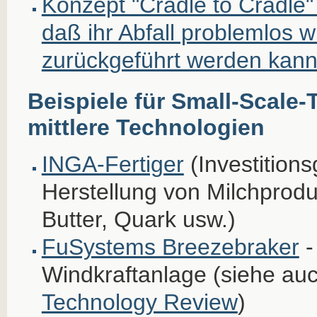
Konzept "Cradle to Cradle"
daß ihr Abfall problemlos w
zurückgeführt werden kan
Beispiele für Small-Scale-
mittlere Technologien
INGA-Fertiger
(Investition
Herstellung von Milchprod
Butter, Quark usw.)
FuSystems Breezebraker
-
Windkraftanlage (siehe au
Technology Review
)